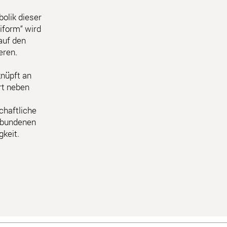
olik dieser
niform“ wird
auf den
eren.
nüpft an
rt neben
chaftliche
rbundenen
keit.