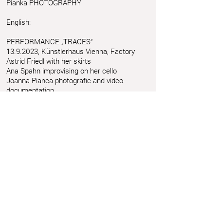
Pianka PHOTOGRAPHY
English:
PERFORMANCE „TRACES“
13.9.2023
, Künstlerhaus Vienna, Factory
Astrid Friedl with her skirts
Ana Spahn improvising on her cello
Joanna Pianca photografic and video
documentation
Artist talk with Mela Diamant
This project is supported by BILDRECHT
www.bildrecht.at
Photo Copyright:
www.300dpi.at
Joanna
Pianka PHOTOGRAPHY
Astrid Friedl
Info.astridfriedl@gmail.com