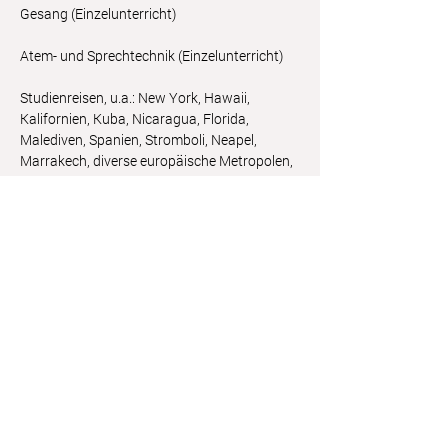
Gesang (Einzelunterricht)
Atem- und Sprechtechnik (Einzelunterricht)
Studienreisen, u.a.: New York, Hawaii,
Kalifornien, Kuba, Nicaragua, Florida,
Malediven, Spanien, Stromboli, Neapel,
Marrakech, diverse europäische Metropolen,
Jerusalem
Mitglied von
Künstlerhausvereinigung
,
Künstlerhaus Wien
Astrid Friedl
Info.astridfriedl@gmail.com