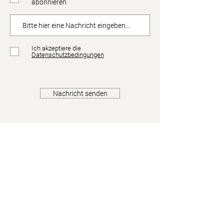
abonnieren
Ich akzeptiere die
Datenschutzbedingungen
Nachricht senden
Astrid Friedl
Info.astridfriedl@gmail.com
Datenschutz
-
Impressum
Webdesign by Brainfood Design