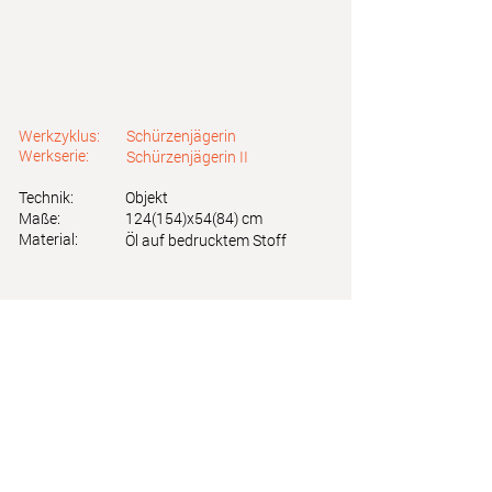
Werkzyklus:
Schürzenjägerin
Werkserie:
Schürzenjägerin II
Technik:
Objekt
Maße:
124(154)x54(84) cm
Material:
Öl auf bedrucktem Stoff
Astrid Friedl
Info.astridfriedl@gmail.com
Datenschutz
-
Impressum