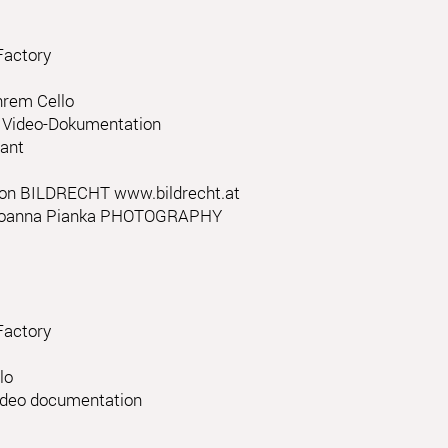
Factory
hrem Cello
d Video-Dokumentation
ant
t von BILDRECHT
www.bildrecht.at
oanna Pianka PHOTOGRAPHY
Factory
lo
ideo documentation