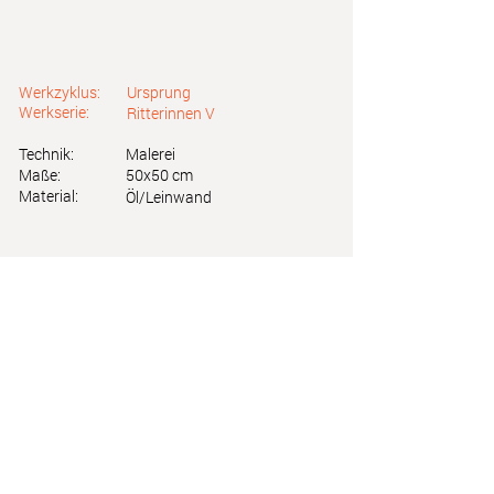
Werkzyklus:
Ursprung
Werkserie:
Ritterinnen V
Technik:
Malerei
Maße:
50x50 cm
Material:
Öl/Leinwand
Astrid Friedl
Info.astridfriedl@gmail.com
Datenschutz
-
Impressum
Webdesign by Brainfood Design