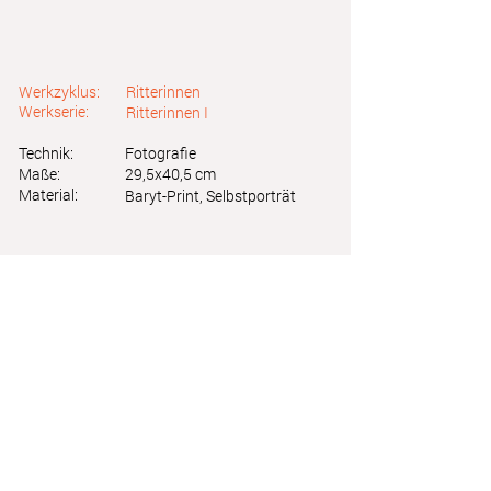
Werkzyklus:
Ritterinnen
Werkserie:
Ritterinnen I
Technik:
Fotografie
Maße:
29,5x40,5 cm
Material:
Baryt-Print, Selbstporträt
Astrid Friedl
Info.astridfriedl@gmail.com
Datenschutz
-
Impressum
Webdesign by Brainfood Design