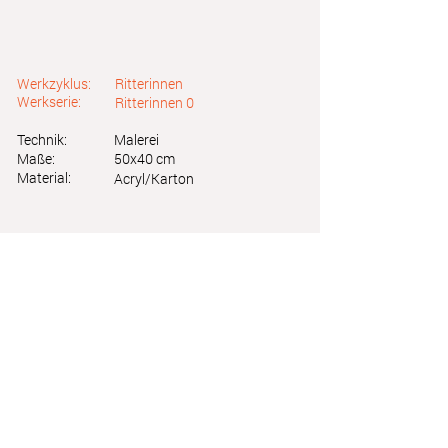
Werkzyklus:
Ritterinnen
Werkserie:
Ritterinnen 0
Technik:
Malerei
Maße:
50x40 cm
Material:
Acryl/Karton
Astrid Friedl
Info.astridfriedl@gmail.com
Datenschutz
-
Impressum
Webdesign by Brainfood Design