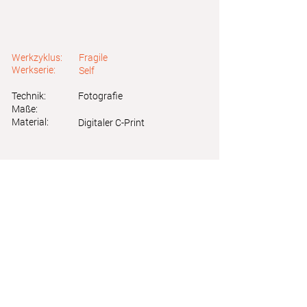
Werkzyklus:
Fragile
Werkserie:
Self
Technik:
Fotografie
Maße:
Material:
Digitaler C-Print
Astrid Friedl
Info.astridfriedl@gmail.com
Datenschutz
-
Impressum
Webdesign by Brainfood Design