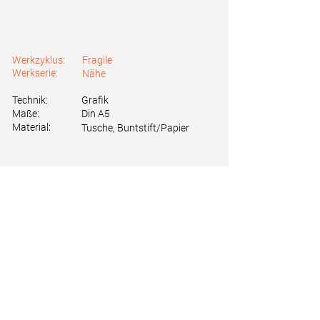
Werkzyklus:
Fragile
Werkserie:
Nähe
Technik:
Grafik
Maße:
Din A5
Material:
Tusche, Buntstift/Papier
Astrid Friedl
Info.astridfriedl@gmail.com
Datenschutz
-
Impressum
Webdesign by Brainfood Design