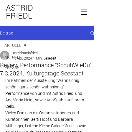
ASTRID
FRIEDL
Beitrag
AKTUELL
astridmariafriedl
AKTUELL
1. Apr. 2024
1 Min. Lesezeit
Review Performance "SchuhWieDu",
PRESSE
7.3.2024, Kulturgarage Seestadt
Im Rahmen der Ausstellung "Wahnsinnig 
schön - ganz schön wahnsinnig"
Performance von und mit Astrid Friedl und 
AnaMaria Heigl, sowie AnaSpahn auf ihrem 
Cello.
Vielen Dank an die Organisatorinnen und 
Kuratorinnen Gerti Hopf und Barbara 
Mithlinger, Leiterin Kleine Galerie Wien, sowie 