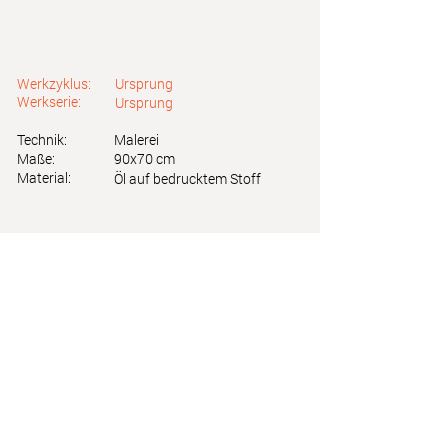
Werkzyklus:
Ursprung
Werkserie:
Ursprung
Technik:
Malerei
Maße:
90x70 cm
Material:
Öl auf bedrucktem Stoff
Astrid Friedl
Info.astridfriedl@gmail.com
Datenschutz
-
Impressum
Webdesign by Brainfood Design