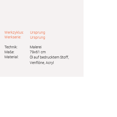
Werkzyklus:
Ursprung
Werkserie:
Ursprung
Technik:
Malerei
Maße:
79x61 cm
Material:
Öl auf bedrucktem Stoff,
Venflöne, Acryl
Astrid Friedl
Info.astridfriedl@gmail.com
Datenschutz
-
Impressum