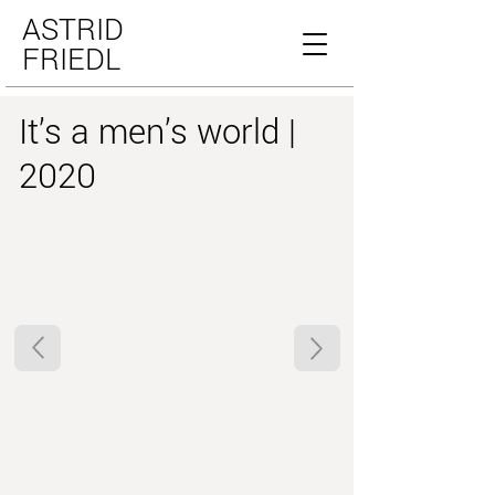
ASTRID
FRIEDL
It’s a men’s world |
2020