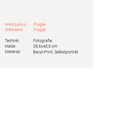
Werkzyklus:
Fragile
Werkserie:
Fragile
Technik:
Fotografie
Maße:
29,5x40,5 cm
Material:
Baryt-Print, Selbstporträt
Astrid Friedl
Info.astridfriedl@gmail.com
Datenschutz
-
Impressum
Webdesign by Brainfood Design