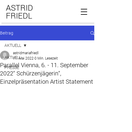
ASTRID
FRIEDL
Beitrag
AKTUELL
astridmariafriedl
AKTUELL
11. Mai 2022
0 Min. Lesezeit
Parallel Vienna, 6. - 11. September
PRESSE
2022" Schürzenjägerin",
Einzelpräsentation Artist Statement