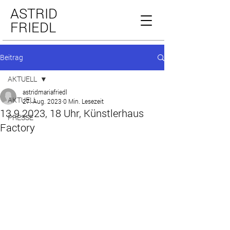
ASTRID
FRIEDL
Beitrag
AKTUELL
astridmariafriedl
AKTUELL
27. Aug. 2023
0 Min. Lesezeit
13.9.2023, 18 Uhr, Künstlerhaus
PRESSE
Factory